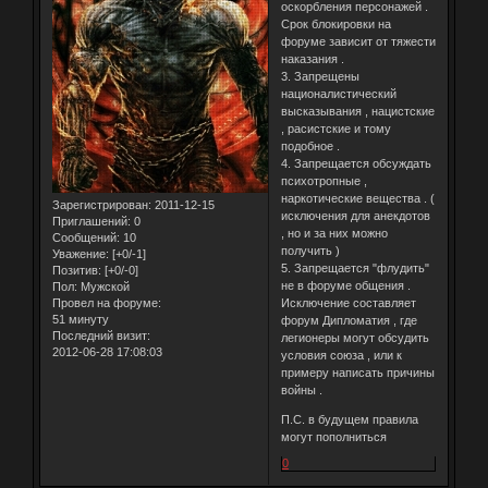
оскорбления персонажей .
Срок блокировки на
форуме зависит от тяжести
наказания .
3. Запрещены
националистический
высказывания , нацистские
, расистские и тому
подобное .
4. Запрещается обсуждать
психотропные ,
наркотические вещества . (
Зарегистрирован
: 2011-12-15
исключения для анекдотов
Приглашений:
0
, но и за них можно
Сообщений:
10
получить )
Уважение:
[+0/-1]
5. Запрещается "флудить"
Позитив:
[+0/-0]
не в форуме общения .
Пол:
Мужской
Провел на форуме:
Исключение составляет
51 минуту
форум Дипломатия , где
Последний визит:
легионеры могут обсудить
2012-06-28 17:08:03
условия союза , или к
примеру написать причины
войны .
П.С. в будущем правила
могут пополниться
0