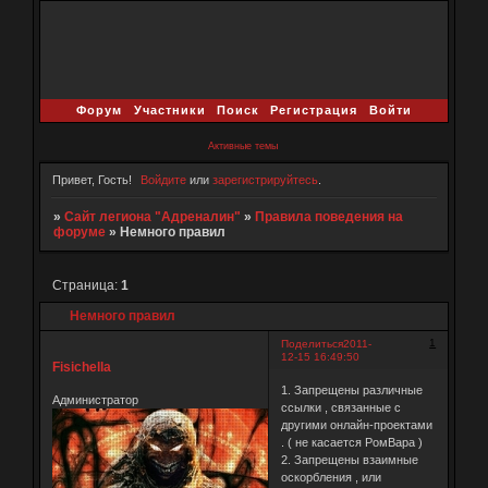
Форум
Участники
Поиск
Регистрация
Войти
Активные темы
Привет, Гость!
Войдите
или
зарегистрируйтесь
.
»
Сайт легиона "Адреналин"
»
Правила поведения на
форуме
»
Немного правил
Страница:
1
Немного правил
1
Поделиться
2011-
12-15 16:49:50
Fisichella
1. Запрещены различные
Администратор
ссылки , связанные с
другими онлайн-проектами
. ( не касается РомВара )
2. Запрещены взаимные
оскорбления , или